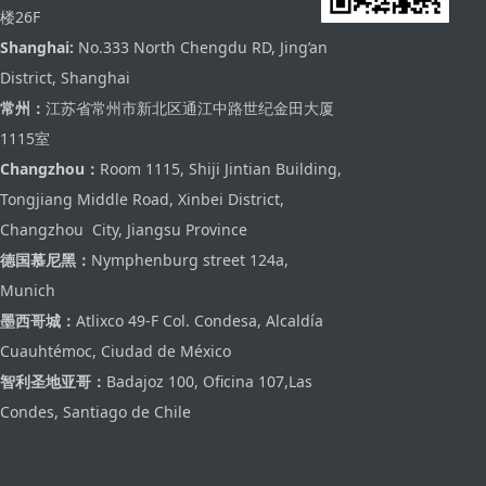
楼26F
Shanghai:
No.333 North Chengdu RD, Jing’an
District, Shanghai
常州：
江苏省常州市新北区通江中路世纪金田大厦
1115室
Changzhou：
Room 1115, Shiji Jintian Building,
Tongjiang Middle Road, Xinbei District,
Changzhou City, Jiangsu Province
德国慕尼黑：
Nymphenburg street 124a,
Munich
墨西哥城：
Atlixco 49-F Col. Condesa, Alcaldía
Cuauhtémoc, Ciudad de México
智利圣地亚哥：
Badajoz 100, Oficina 107,Las
Condes, Santiago de Chile